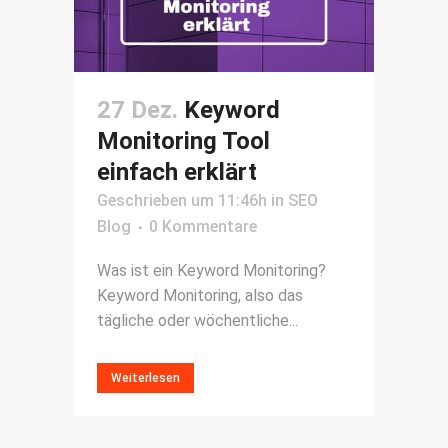
27 Dez.
Keyword
Monitoring Tool
einfach erklärt
Geschrieben um 11:46h
in
SEO
Blog
0 Kommentare
Was ist ein Keyword Monitoring?
Keyword Monitoring, also das
tägliche oder wöchentliche...
Weiterlesen