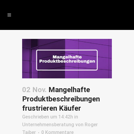
02 Nov.
Mangelhafte
Produktbeschreibungen
frustrieren Käufer
Geschrieben um 14:42h
in
Unternehmensberatung
von
Roger
Taiber
0 Kommentare