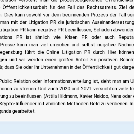
 Öffentlichkeitsarbeit für den Fall des Rechtsstreits. Ziel de
. Dies kann sowohl vor dem beginnenden Prozess der Fall sei
man mit der Litigation PR die juristischen Auseinandersetzun
Litigation PR kann negative PR beeinflussen, Schäden abwenden
igations PR ist ähnlich wie Krisen PR oder auch Repu
resse kann man viel erreichen und selbst negative Nachrich
gensburg führt die Online Litigation PR durch. Hier könne
gen
und wir werden einen großen Anteil zur positiven Berich
ür, dass Sie oder Ihr Unternehmen in der Öffentlichkeit gut darg
 Public Relation oder Informationsverteilung ist, sieht man am U
tionen zu streuen. Und auch 2020 und 2021 versuchten viele I
ung zu beeinflussen. (Attila Hildmann, Xavier Naidoo, Nena oder
rypto-Influencer mit ähnlichen Methoden Geld zu verdienen. In 
ganda gearbeitet.