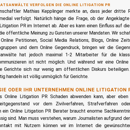
ATSANWÄLTE VERFOLGEN DIE ONLINE LITIGATION PR
schaftler Mathias Kepplinger merkte an, dass jeder dritte 
medial verfolgt. Natürlich hänge die Frage, ob der Angeklagte 
 Litigation PR im Internet ab. Aber es kann einen Einfluss auf d
t die öffentliche Meinung zu Gunsten unserer Mandaten. Wir sch
nline Petitionen, Social Media Relations, Blogs, Online Zeitu
angruppen und dem Online Gegendruck, bringen wir die Gegens
anwälte hat jedoch maximal 1-2 Mitarbeiter für die klass
ommunizieren ist nicht möglich. Und während wir eine Online
e Gerichte sich nur wenig am öffentlichen Diskurs beteiligen.
tig handeln ist völlig unmöglich für Gerichte.
IE ODER IHR UNTERNEHMEN ONLINE LITIGATION 
ss Online Litigation PR Schaden abwenden kann, aber eben 
eitgegenstand vor dem Zivilverfahren, Strafverfahren ode
 ein Online Litigation PR Berater braucht enorme Sachkenntni
ässig sind. Man muss verstehen, warum Journalisten aufgrund de
Kontakt mit Nutzern können wir im Internet die gewünscht