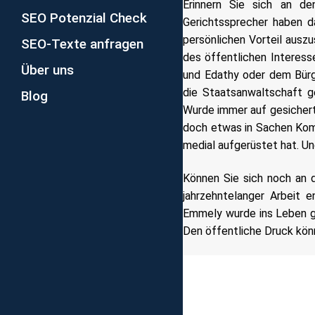
Erinnern Sie sich an d
SEO Potenzial Check
Gerichtssprecher haben d
persönlichen Vorteil auszu
SEO-Texte anfragen
des öffentlichen Interes
Über uns
und Edathy oder dem Bürg
die Staatsanwaltschaft g
Blog
Wurde immer auf gesichert
doch etwas in Sachen Komm
medial aufgerüstet hat. Un
Können Sie sich noch an d
jahrzehntelanger Arbeit 
Emmely wurde ins Leben ge
Den öffentliche Druck könn