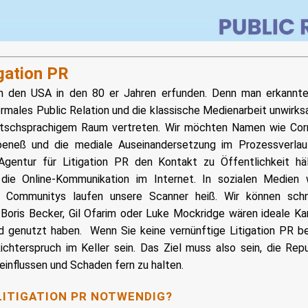
igation PR
in den USA in den 80 er Jahren erfunden. Denn man erkannte
ales Public Relation und die klassische Medienarbeit unwirksa
utschsprachigem Raum vertreten. Wir möchten Namen wie Cornel
neß und die mediale Auseinandersetzung im Prozessverlauf 
gentur für Litigation PR den Kontakt zu Öffentlichkeit häl
 die Online-Kommunikation im Internet. In sozialen Medien 
r Communitys laufen unsere Scanner heiß. Wir können schn
 Boris Becker, Gil Ofarim oder Luke Mockridge wären ideale Ka
nd genutzt haben.
Wenn Sie keine vernünftige Litigation PR be
Richterspruch im Keller sein. Das Ziel muss also sein, die Re
einflussen und Schaden fern zu halten.
LITIGATION PR NOTWENDIG?