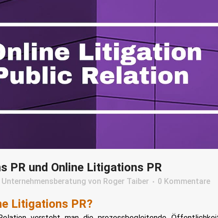
ns PR und Online Litigations PR
n
Unternehmensberatung
von
Roger Taiber
0 Kommentare
ne Litigations PR?
 Relation versteht man die prozessbegleitende Öffentlichkeit