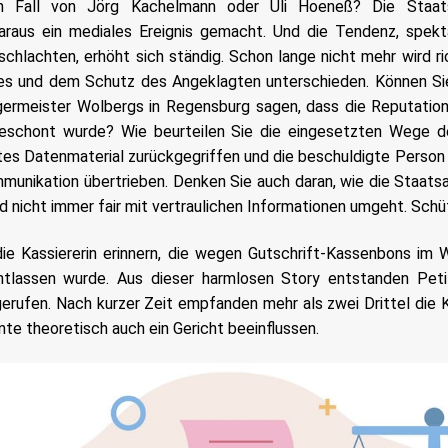
en Fall von Jörg Kachelmann oder Uli Hoeneß? Die Staat
araus ein mediales Ereignis gemacht. Und die Tendenz, spekta
schlachten, erhöht sich ständig. Schon lange nicht mehr wird ri
ses und dem Schutz des Angeklagten unterschieden. Können Si
ermeister Wolbergs in Regensburg sagen, dass die Reputatio
eschont wurde? Wie beurteilen Sie die eingesetzten Wege d
es Datenmaterial zurückgegriffen und die beschuldigte Person 
unikation übertrieben. Denken Sie auch daran, wie die Staats
d nicht immer fair mit vertraulichen Informationen umgeht. Schü
ie Kassiererin erinnern, die wegen Gutschrift-Kassenbons im 
entlassen wurde. Aus dieser harmlosen Story entstanden Peti
rufen. Nach kurzer Zeit empfanden mehr als zwei Drittel die K
te theoretisch auch ein Gericht beeinflussen.