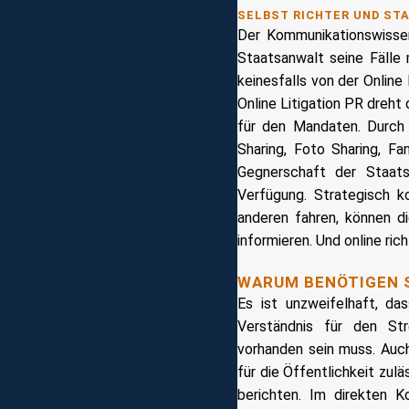
SELBST RICHTER UND STA
Der Kommunikationswissen
Staatsanwalt seine Fälle 
keinesfalls von der Online
Online Litigation PR dreh
für den Mandaten. Durch O
Sharing, Foto Sharing, F
Gegnerschaft der Staats
Verfügung. Strategisch k
anderen fahren, können di
informieren. Und online rich
WARUM BENÖTIGEN S
Es ist unzweifelhaft, da
Verständnis für den Str
vorhanden sein muss. Auch
für die Öffentlichkeit zul
berichten. Im direkten 