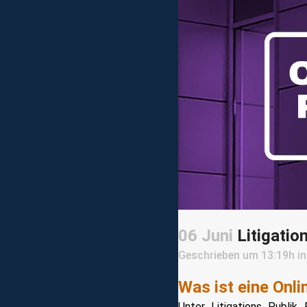
06 Juni
Litigatio
Geschrieben um 13:19h
i
Was ist eine Onli
Unter Litigations Publik